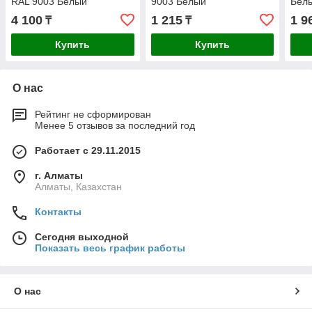
RAL 9003 Белый
9003 Белый
Бел
4 100
1 215
1 9
₸
₸
Купить
Купить
О нас
Рейтинг не сформирован
Менее 5 отзывов за последний год
Работает с 29.11.2015
г. Алматы
Алматы, Казахстан
Контакты
Сегодня выходной
Показать весь график работы
О нас