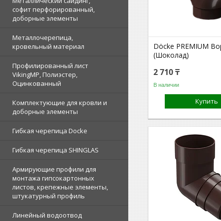
Металлический сайдинг,
софит перфорированный,
доборные элементы
Металлочерепица,
Döcke PREMIUM Во
кровельный материал
(Шоколад)
Профилированный лист
2 710 ₸
VikingMP, Полиэстер,
Оцинкованный
В наличии
Купить
Комплектующие для кровли и
доборные элементы
Гибкая черепица Docke
Гибкая черепица SHINGLAS
Армирующие профили для
монтажа гипсокартонных
листов, крепежные элементы,
штукатурный профиль
Линейный водоотвод