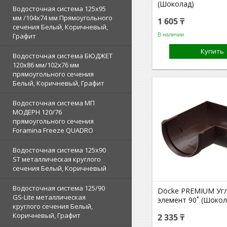
(Шоколад)
Водосточная система 125х95
мм /104х74 мм Прямоугольного
1 605 ₸
сечения Белый, Коричневый,
В наличии
Графит
Купить
Водосточная система БЮДЖЕТ
120х86 мм/102х76 мм
прямоугольного сечения
Белый, Коричневый, Графит
Водосточная система МП
МОДЕРН 120/76
прямоугольного сечения
Foramina Freeze QUADRO
Водосточная система 125x90
ST металлическая круглого
сечения Белый, Коричневый
Водосточная система 125/90
Döcke PREMIUM Уг
GS-Lite металлическая
элемент 90˚ (Шокол
круглого сечения Белый,
Коричневый, Графит
2 335 ₸