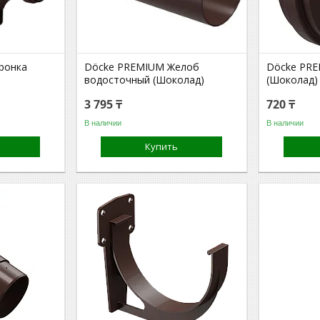
ронка
Döcke PREMIUM Желоб
Döcke PRE
водосточный (Шоколад)
(Шоколад)
3 795 ₸
720 ₸
В наличии
В наличии
Купить