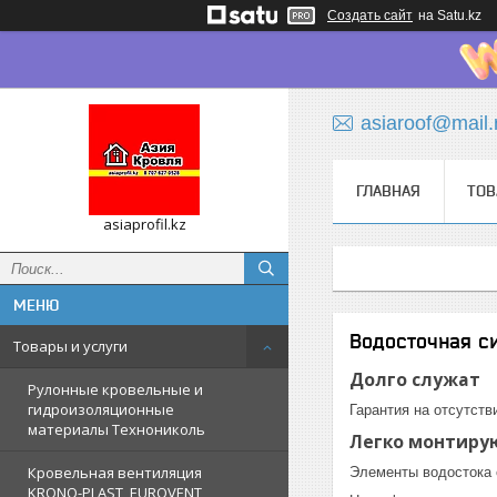
Создать сайт
на Satu.kz
asiaroof@mail.
ГЛАВНАЯ
ТОВ
asiaprofil.kz
Водосточная с
Товары и услуги
Долго служат
Рулонные кровельные и
гидроизоляционные
Гарантия на отсутств
материалы Технониколь
Легко монтиру
Кровельная вентиляция
Элементы водостока 
KRONO-PLAST, EUROVENT,