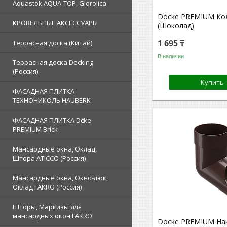
Aquastok AQUA-TOP, Gidrolica
Döcke PREMIUM Кол
КРОВЕЛЬНЫЕ АКСЕССУАРЫ
(Шоколад)
1 695 ₸
Террасная доска (Китай)
В наличии
Террасная доска Decking
(Россия)
Купить
ФАСАДНАЯ ПЛИТКА
ТЕХНОНИКОЛЬ HAUBERK
ФАСАДНАЯ ПЛИТКА Dӧcke
PREMIUM Brick
Мансардные окна, Оклад,
Штора ATICCO (Россия)
Мансардные окна, Окно-люк,
Оклад FAKRO (Россия)
Шторы, Маркизы для
мансардных окон FAKRO
Döcke PREMIUM На