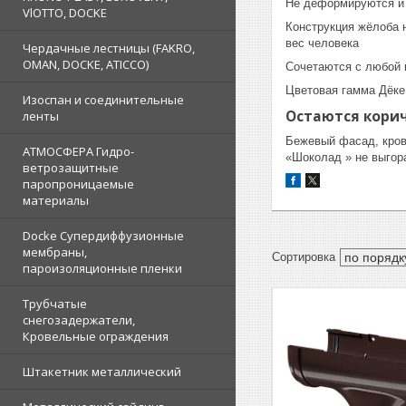
Не деформируются и
VlOTTO, DOCKE
Конструкция жёлоба 
вес человека
Чердачные лестницы (FAKRO,
OMAN, DOCKE, ATICCO)
Сочетаются с любой 
Цветовая гамма Дёке
Изоспан и соединительные
Остаются кори
ленты
Бежевый фасад, кров
АТМОСФЕРА Гидро-
«Шоколад » не выгора
ветрозащитные
паропроницаемые
материалы
Docke Супердиффузионные
мембраны,
пароизоляционные пленки
Трубчатые
снегозадержатели,
Кровельные ограждения
Штакетник металлический