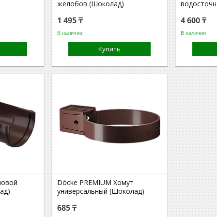
желобов (Шоколад)
водосточн
1 495 ₸
4 600 ₸
В наличии
В наличии
Купить
ловой
Döcke PREMIUM Хомут
ад)
универсальный (Шоколад)
685 ₸