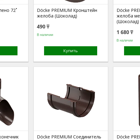
ено 72˚
Döcke PREMIUM Кронштейн
Döcke PR
желоба (Шоколад)
желоба ме
(Шоколад)
490 ₸
1 680 ₸
В наличии
В наличии
Купить
конечник
Döcke PREMIUM Соединитель
Döcke PRE